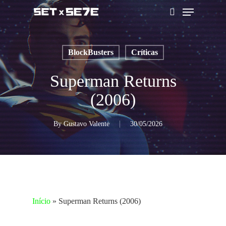
Skip
Menu
to
pesquisar
main
content
BlockBusters
Críticas
Superman Returns
(2006)
By
Gustavo Valente
30/05/2026
Início
»
Superman Returns (2006)