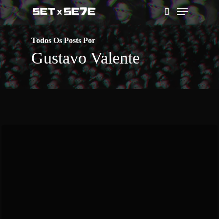
Skip
Menu
to
pesquisar
main
Todos Os Posts Por
content
Gustavo Valente