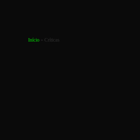
Skip
to
main
content
Início
»
Críticas