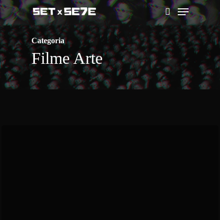
Skip
Menu
to
pesquisar
main
Categoria
content
Filme Arte