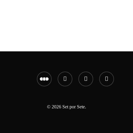
letterboxd
youtube
instagram
email
© 2026 Set por Sete.