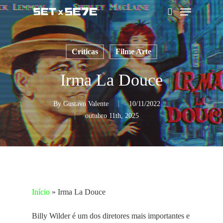
Skip
Menu
to
pesquisar
main
content
Críticas
Filme Arte
Irma La Douce
By
Gustavo Valente
10/11/2022
outubro 11th, 2025
Início
»
Irma La Douce
Billy Wilder é um dos diretores mais importantes e