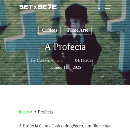
Skip
Menu
to
pesquisar
main
content
Críticas
Filme Arte
A Profecia
By
Gustavo Valente
04/11/2022
outubro 11th, 2025
Início
»
A Profecia
A Profecia é um clássico do gênero, um filme cuja