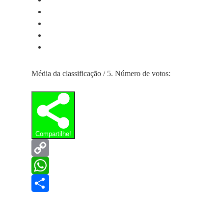
Média da classificação
/ 5. Número de votos:
Compartilhe!
Copy
Link
WhatsApp
Share