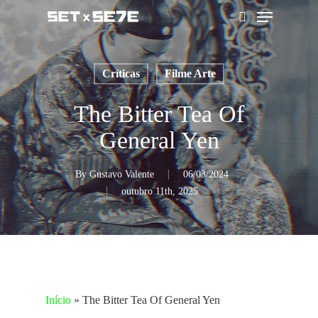
Skip
Menu
to
pesquisar
main
content
Críticas
Filme Arte
The Bitter Tea Of
General Yen
By
Gustavo Valente
06/03/2024
outubro 11th, 2025
Início
»
The Bitter Tea Of General Yen