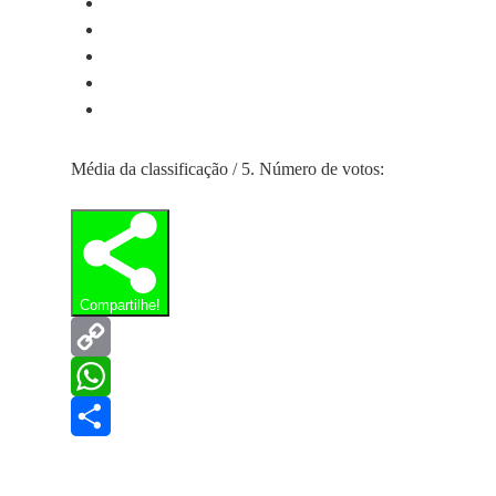
Média da classificação
/ 5. Número de votos:
Compartilhe!
Copy
Link
WhatsApp
Share