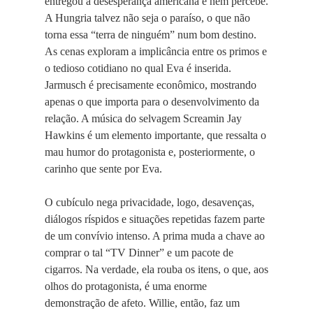
entregou a desesperança americana e nem percebe.
A Hungria talvez não seja o paraíso, o que não
torna essa “terra de ninguém” num bom destino.
As cenas exploram a implicância entre os primos e
o tedioso cotidiano no qual Eva é inserida.
Jarmusch é precisamente econômico, mostrando
apenas o que importa para o desenvolvimento da
relação. A música do selvagem Screamin Jay
Hawkins é um elemento importante, que ressalta o
mau humor do protagonista e, posteriormente, o
carinho que sente por Eva.
O cubículo nega privacidade, logo, desavenças,
diálogos ríspidos e situações repetidas fazem parte
de um convívio intenso. A prima muda a chave ao
comprar o tal “TV Dinner” e um pacote de
cigarros. Na verdade, ela rouba os itens, o que, aos
olhos do protagonista, é uma enorme
demonstração de afeto. Willie, então, faz um