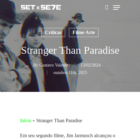
Skip
Menu
to
pesquisar
main
content
Críticas
Filme Arte
Stranger Than Paradise
By
Gustavo Valente
13/02/2024
outubro 11th, 2025
Início
»
Stranger Than Paradise
Em seu segundo filme, Jim Jarmusch alcançou o