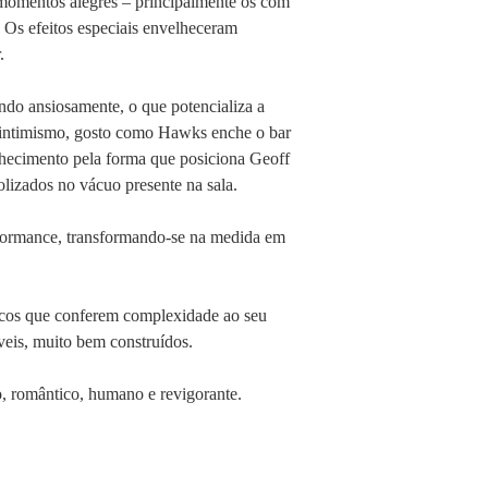
 momentos alegres – principalmente os com
. Os efeitos especiais envelheceram
.
ndo ansiosamente, o que potencializa a
o intimismo, gosto como Hawks enche o bar
nhecimento pela forma que posiciona Geoff
olizados no vácuo presente na sala.
erformance, transformando-se na medida em
ticos que conferem complexidade ao seu
veis, muito bem construídos.
o, romântico, humano e revigorante.