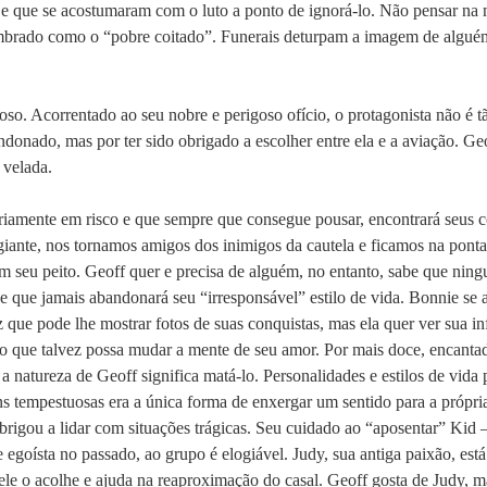
e que se acostumaram com o luto a ponto de ignorá-lo. Não pensar na
lembrado como o “pobre coitado”. Funerais deturpam a imagem de alguém
joso. Acorrentado ao seu nobre e perigoso ofício, o protagonista não é 
andonado, mas por ter sido obrigado a escolher entre ela e a aviação. Ge
 velada.
ariamente em risco e que sempre que consegue pousar, encontrará seus c
ante, nos tornamos amigos dos inimigos da cautela e ficamos na ponta
 seu peito. Geoff quer e precisa de alguém, no entanto, sabe que ning
que jamais abandonará seu “irresponsável” estilo de vida. Bonnie se ap
z que pode lhe mostrar fotos de suas conquistas, mas ela quer ver sua in
o que talvez possa mudar a mente de seu amor. Por mais doce, encantad
a natureza de Geoff significa matá-lo. Personalidades e estilos de vid
s tempestuosas era a única forma de enxergar um sentido para a própria
rigou a lidar com situações trágicas. Seu cuidado ao “aposentar” Kid 
 egoísta no passado, ao grupo é elogiável. Judy, sua antiga paixão, es
 ele o acolhe e ajuda na reaproximação do casal. Geoff gosta de Judy, ma