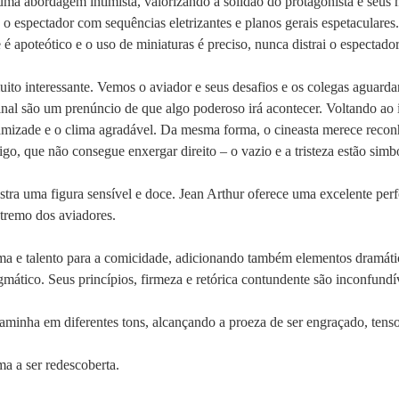
ma abordagem intimista, valorizando a solidão do protagonista e seus
o espectador com sequências eletrizantes e planos gerais espetaculares
 apoteótico e o uso de miniaturas é preciso, nunca distrai o espectador
o interessante. Vemos o aviador e seus desafios e os colegas aguarda
final são um prenúncio de que algo poderoso irá acontecer. Voltando a
 amizade e o clima agradável. Da mesma forma, o cineasta merece reco
go, que não consegue enxergar direito – o vazio e a tristeza estão simb
stra uma figura sensível e doce. Jean Arthur oferece uma excelente p
xtremo dos aviadores.
isma e talento para a comicidade, adicionando também elementos dramá
mático. Seus princípios, firmeza e retórica contundente são inconfundí
caminha em diferentes tons, alcançando a proeza de ser engraçado, tens
 a ser redescoberta.