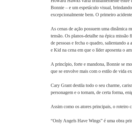
Howard Hawks varia brilhantemente entre u
Bonnie – e um espetáculo visual, brindando 
excepcionalmente bem. O primeiro acidente é
As cenas de ação possuem uma dinâmica muit
tensão. Os planos-detalhe na épica missão 
de pessoas e fecha o quadro, salientando a
e Kid na cena em que o líder aposenta o ami
A princípio, forte e mandona, Bonnie se mo
que se envolve mais com o estilo de vida e
Cary Grant destila todo o seu charme, car
personagem e o tornam, de certa forma, enig
Assim como os atores principais, o roteiro 
“Only Angels Have Wings” é uma obra prima