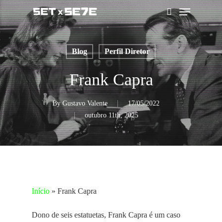
Skip
Menu
to
pesquisar
main
content
Blog
Perfil Diretor
Frank Capra
By
Gustavo Valente
17/05/2022
outubro 11th, 2025
Início
»
Frank Capra
Dono de seis estatuetas, Frank Capra é um caso