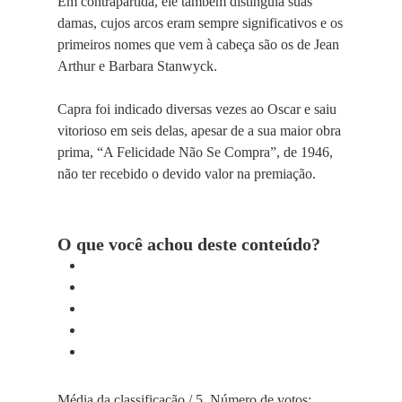
Em contrapartida, ele também distinguia suas
damas, cujos arcos eram sempre significativos e os
primeiros nomes que vem à cabeça são os de Jean
Arthur e Barbara Stanwyck.
Capra foi indicado diversas vezes ao Oscar e saiu
vitorioso em seis delas, apesar de a sua maior obra
prima, “A Felicidade Não Se Compra”, de 1946,
não ter recebido o devido valor na premiação.
O que você achou deste conteúdo?
Média da classificação
/ 5. Número de votos: