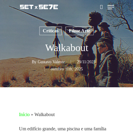
Skip
Menu
to
pesquisar
main
content
Críticas
Filme Arte
Walkabout
By
Gustavo Valente
29/11/2023
outubro 11th, 2025
Início
»
Walkabout
Um edifício grande, uma piscina e uma família