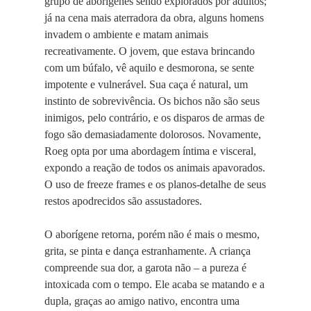
grupo de aborígenes sendo explorados por adultos;
já na cena mais aterradora da obra, alguns homens
invadem o ambiente e matam animais
recreativamente. O jovem, que estava brincando
com um búfalo, vê aquilo e desmorona, se sente
impotente e vulnerável. Sua caça é natural, um
instinto de sobrevivência. Os bichos não são seus
inimigos, pelo contrário, e os disparos de armas de
fogo são demasiadamente dolorosos. Novamente,
Roeg opta por uma abordagem íntima e visceral,
expondo a reação de todos os animais apavorados.
O uso de freeze frames e os planos-detalhe de seus
restos apodrecidos são assustadores.
O aborígene retorna, porém não é mais o mesmo,
grita, se pinta e dança estranhamente. A criança
compreende sua dor, a garota não – a pureza é
intoxicada com o tempo. Ele acaba se matando e a
dupla, graças ao amigo nativo, encontra uma