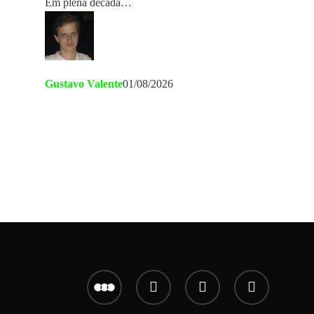
Em plena década…
Gustavo Valente
01/08/2026
letterboxd
youtube
instagram
email