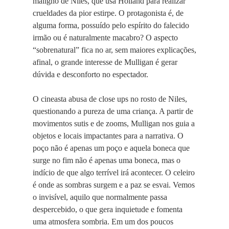
maligno de Niles, que usa Holland para realizar
crueldades da pior estirpe. O protagonista é, de
alguma forma, possuído pelo espírito do falecido
irmão ou é naturalmente macabro? O aspecto
“sobrenatural” fica no ar, sem maiores explicações,
afinal, o grande interesse de Mulligan é gerar
dúvida e desconforto no espectador.
O cineasta abusa de close ups no rosto de Niles,
questionando a pureza de uma criança. A partir de
movimentos sutis e de zooms, Mulligan nos guia a
objetos e locais impactantes para a narrativa. O
poço não é apenas um poço e aquela boneca que
surge no fim não é apenas uma boneca, mas o
indício de que algo terrível irá acontecer. O celeiro
é onde as sombras surgem e a paz se esvai. Vemos
o invisível, aquilo que normalmente passa
despercebido, o que gera inquietude e fomenta
uma atmosfera sombria. Em um dos poucos