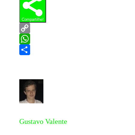
Compartilhe!
Copy
Link
WhatsApp
Share
Gustavo Valente