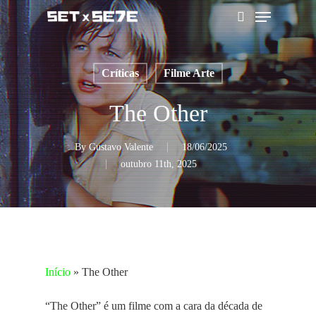
Skip
Menu
to
pesquisar
main
content
Críticas
Filme Arte
The Other
By
Gustavo Valente
18/06/2025
outubro 11th, 2025
Início
»
The Other
“The Other” é um filme com a cara da década de