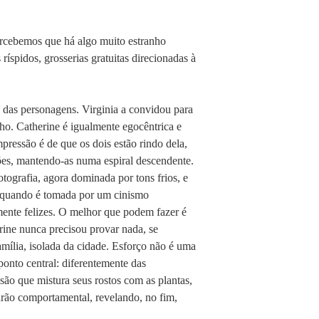
ercebemos que há algo muito estranho
ríspidos, grosserias gratuitas direcionadas à
 das personagens. Virginia a convidou para
nho. Catherine é igualmente egocêntrica e
ressão é de que os dois estão rindo dela,
ões, mantendo-as numa espiral descendente.
tografia, agora dominada por tons frios, e
is quando é tomada por um cinismo
mente felizes. O melhor que podem fazer é
rine nunca precisou provar nada, se
amília, isolada da cidade. Esforço não é uma
ponto central: diferentemente das
ão que mistura seus rostos com as plantas,
adrão comportamental, revelando, no fim,