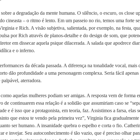
sobre a degradação da mente humana. O silêncio, o escuro, os close ups
 cineasta – o ritmo é lento. Em um passeio no rio, temos uma forte se
irginia e Rich. A visão subjetiva, salientada, por exemplo, na festa, qua
repulsa por Rich através de planos-detalhe e do design de som, que pote
 diretor em dissecar aquela psique dilacerada. A salada que apodrece di
dílica e o inferno.
rformances da década passada. A diferença na tonalidade vocal, mais de
orto dão profundidade a uma personagem complexa. Seria fácil apenas 
palpável, aterradora.
 como aquelas mulheres podiam ser amigas. A resposta vem de forma en
vo de continuarem essa relação é a solidão que assumiriam caso se “s
de e é isso que a protagonista, em teoria, faz. Assistimos a farsa, elas 
sinto que estou te vendo pela primeira vez”, Virginia fica gradualment
uanto ser humano. A insanidade quebra o espelho e corta o fio. Catherin
ar e invejar. Seu autoconhecimento é tão vazio, que é preciso olhar para