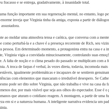
u fracasso e se entrega, gradativamente, à insanidade total.
 uma função importante em sua regeneração mental, no entanto, logo p
norme inveja que Virginia tinha da amiga, exposta a partir de diálogos 
 assustadora.
nte ao moldar uma atmosfera tensa e caótica, que conversa com a mente
abe como perturbá-la e a chave é a presença recorrente de Rich, seu vizi
a pessoa. Em determinado momento, a protagonista entra na casa e a imp
nte, Virginia vigia a convidada minuciosamente, controlando suas emoç
 A falta de noção e o clima pesado do passado se multiplicam com a fo
ista. A troca de farpas é verbal, às vezes direta, todavia, incomoda ma
estáveis, igualmente problemáticas e incapazes de se sentirem genuina
istências com elementos que mascaram o irredutível desespero. Se Cathe
smo pode ser dito sobre Virginia, que não trabalha e vive na casa da f
 menos dor, por mais visível que seja aos olhos do espectador. Esse é o 
manos que aturam o cotidiano reagem. A montagem, a partir de uma fus
reza em si e a natureza humana. A inteligente narrativa evidencia um p
inia.