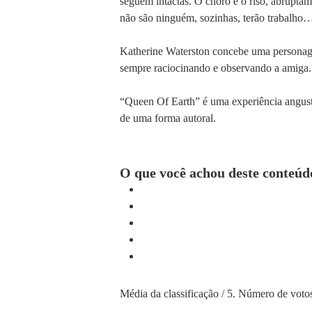
seguem intactas. O choro e o riso, abruptame
não são ninguém, sozinhas, terão trabalho
Katherine Waterston concebe uma personagem,
sempre raciocinando e observando a amiga.
“Queen Of Earth” é uma experiência angusti
de uma forma autoral.
O que você achou deste conteúd
Média da classificação
/ 5. Número de voto