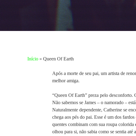
Início
»
Queen Of Earth
Após a morte de seu pai, um artista de reno
melhor amiga.
“Queen Of Earth” preza pelo desconforto. O
Não sabemos se James – o namorado – está s
Naturalmente dependente, Catherine se enco
chega aos pés do pai. Esse é um dos fardos 
Aperte enter para pesquisar ou ESC para fechar
quentes combinam com sua roupa colorida e 
olhou para si, não sabia como se sentia até 