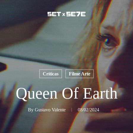
Críticas
Filme Arte
Queen Of Earth
By
Gustavo Valente
08/02/2024