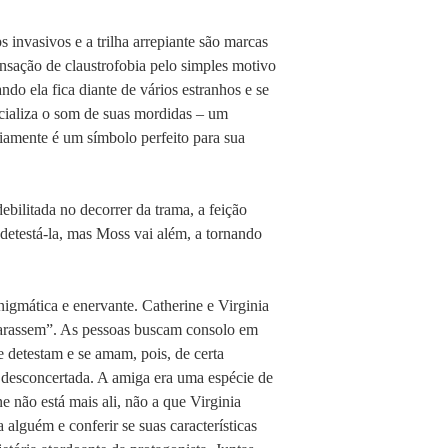
 invasivos e a trilha arrepiante são marcas
nsação de claustrofobia pelo simples motivo
ndo ela fica diante de vários estranhos e se
ncializa o som de suas mordidas – um
ariamente é um símbolo perfeito para sua
bilitada no decorrer da trama, a feição
detestá-la, mas Moss vai além, a tornando
igmática e enervante. Catherine e Virginia
eparassem”. As pessoas buscam consolo em
se detestam e se amam, pois, de certa
e desconcertada. A amiga era uma espécie de
e não está mais ali, não a que Virginia
 alguém e conferir se suas características