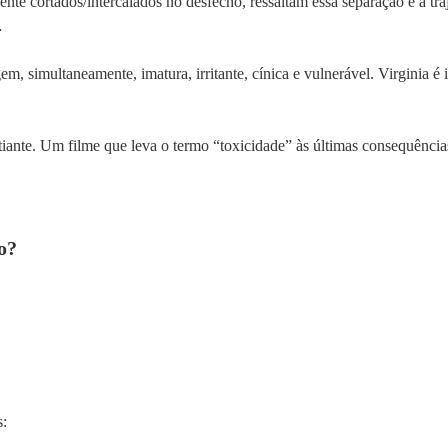
nte cortados/intercalados no desfecho, ressaltam essa separação e a traj
…
 simultaneamente, imatura, irritante, cínica e vulnerável. Virginia é in
ante. Um filme que leva o termo “toxicidade” às últimas consequências 
o?
s: