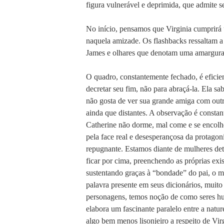
figura vulnerável e deprimida, que admite se
No início, pensamos que Virginia cumprirá
naquela amizade. Os flashbacks ressaltam a e
James e olhares que denotam uma amargura
O quadro, constantemente fechado, é eficie
decretar seu fim, não para abraçá-la. Ela s
não gosta de ver sua grande amiga com outr
ainda que distantes. A observação é consta
Catherine não dorme, mal come e se encolhe.
pela face real e desesperançosa da protagon
repugnante. Estamos diante de mulheres det
ficar por cima, preenchendo as próprias ex
sustentando graças à “bondade” do pai, o me
palavra presente em seus dicionários, muito
personagens, temos noção de como seres hu
elabora um fascinante paralelo entre a natu
algo bem menos lisonjeiro a respeito de Virg