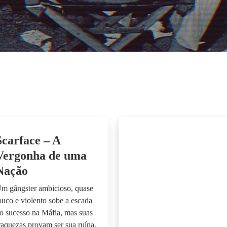
Scarface – A
Vergonha de uma
Nação
m gângster ambicioso, quase
ouco e violento sobe a escada
o sucesso na Máfia, mas suas
raquezas provam ser sua ruína.