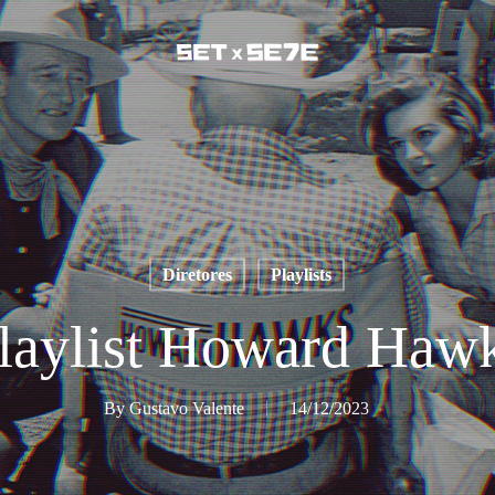
Diretores
Playlists
laylist Howard Haw
By
Gustavo Valente
14/12/2023