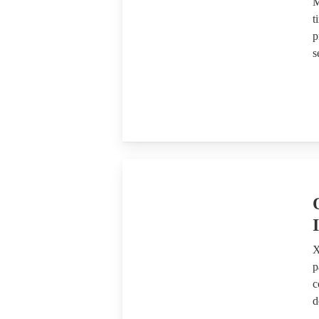
M
t
p
s
X
p
c
d