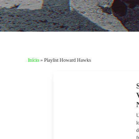
Início
»
Playlist Howard Hawks
U
l
Aperte enter para pesquisar ou ESC para fechar
d
f