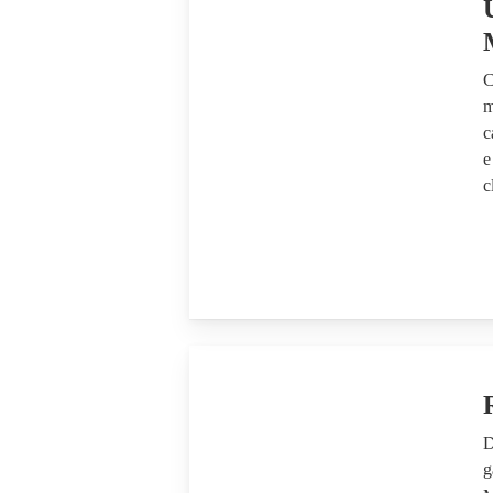
C
m
c
e
c
D
g