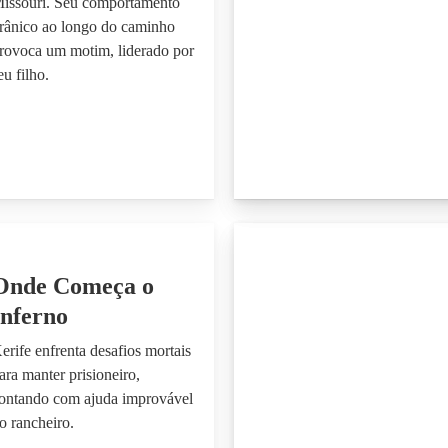
issouri. Seu comportamento
irânico ao longo do caminho
rovoca um motim, liderado por
eu filho.
Onde Começa o
Inferno
erife enfrenta desafios mortais
ara manter prisioneiro,
ontando com ajuda improvável
o rancheiro.