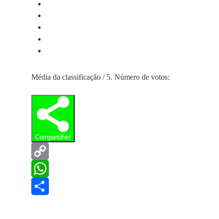
Média da classificação
/ 5. Número de votos:
Compartilhe!
Copy
Link
WhatsApp
Share