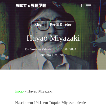
Skip
Menu
to
pesquisar
main
content
Blog
Perfil Diretor
Hayao Miyazaki
By
Gustavo Valente
16/04/2024
outubro 11th, 2025
Início
»
Hayao Miyazaki
Nascido em 1941, em Tóquio, Miyazaki, desde