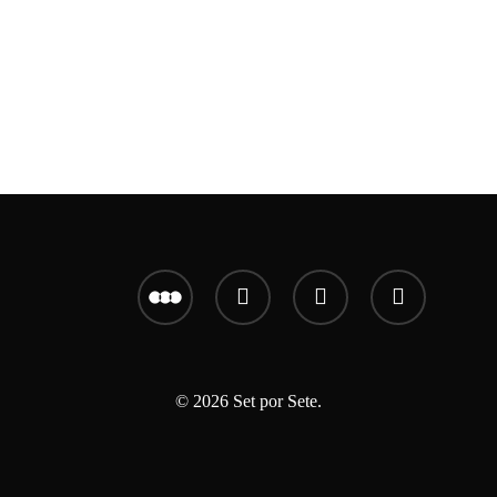
letterboxd
youtube
instagram
email
© 2026 Set por Sete.