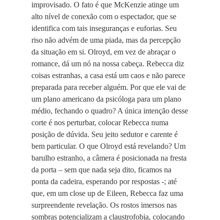
improvisado. O fato é que McKenzie atinge um
alto nível de conexão com o espectador, que se
identifica com tais inseguranças e euforias. Seu
riso não advém de uma piada, mas da percepção
da situação em si. Olroyd, em vez de abraçar o
romance, dá um nó na nossa cabeça. Rebecca diz
coisas estranhas, a casa está um caos e não parece
preparada para receber alguém. Por que ele vai de
um plano americano da psicóloga para um plano
médio, fechando o quadro? A única intenção desse
corte é nos perturbar, colocar Rebecca numa
posição de dúvida. Seu jeito sedutor e carente é
bem particular. O que Olroyd está revelando? Um
barulho estranho, a câmera é posicionada na fresta
da porta – sem que nada seja dito, ficamos na
ponta da cadeira, esperando por respostas -; até
que, em um close up de Eileen, Rebecca faz uma
surpreendente revelação. Os rostos imersos nas
sombras potencializam a claustrofobia, colocando