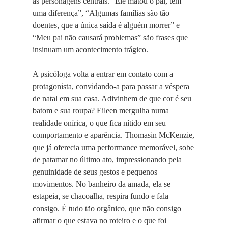
as personagens centrais. “Ele matou o pai, tem
uma diferença”, “Algumas famílias são tão
doentes, que a única saída é alguém morrer” e
“Meu pai não causará problemas” são frases que
insinuam um acontecimento trágico.
A psicóloga volta a entrar em contato com a
protagonista, convidando-a para passar a véspera
de natal em sua casa. Adivinhem de que cor é seu
batom e sua roupa? Eileen mergulha numa
realidade onírica, o que fica nítido em seu
comportamento e aparência. Thomasin McKenzie,
que já oferecia uma performance memorável, sobe
de patamar no último ato, impressionando pela
genuinidade de seus gestos e pequenos
movimentos. No banheiro da amada, ela se
estapeia, se chacoalha, respira fundo e fala
consigo. É tudo tão orgânico, que não consigo
afirmar o que estava no roteiro e o que foi