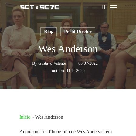
Skip
Menu
to
pesquisar
main
content
Blog
Perfil Diretor
Wes Anderson
By
Gustavo Valente
05/07/2022
outubro 11th, 2025
Início
»
Wes Anderson
Acompanhar a filmografia de Wes Anderson em