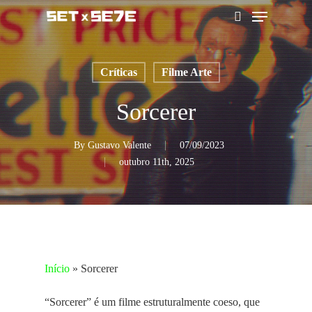
Skip
Menu
to
pesquisar
main
content
Críticas
Filme Arte
Sorcerer
By
Gustavo Valente
07/09/2023
outubro 11th, 2025
Início
»
Sorcerer
“Sorcerer” é um filme estruturalmente coeso, que