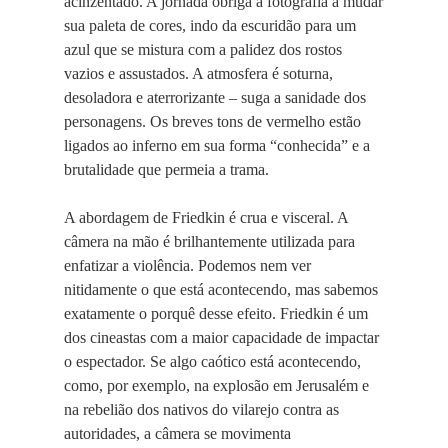
acinzentado. A jornada obriga a fotografia a mudar
sua paleta de cores, indo da escuridão para um
azul que se mistura com a palidez dos rostos
vazios e assustados. A atmosfera é soturna,
desoladora e aterrorizante – suga a sanidade dos
personagens. Os breves tons de vermelho estão
ligados ao inferno em sua forma “conhecida” e a
brutalidade que permeia a trama.
A abordagem de Friedkin é crua e visceral. A
câmera na mão é brilhantemente utilizada para
enfatizar a violência. Podemos nem ver
nitidamente o que está acontecendo, mas sabemos
exatamente o porquê desse efeito. Friedkin é um
dos cineastas com a maior capacidade de impactar
o espectador. Se algo caótico está acontecendo,
como, por exemplo, na explosão em Jerusalém e
na rebelião dos nativos do vilarejo contra as
autoridades, a câmera se movimenta