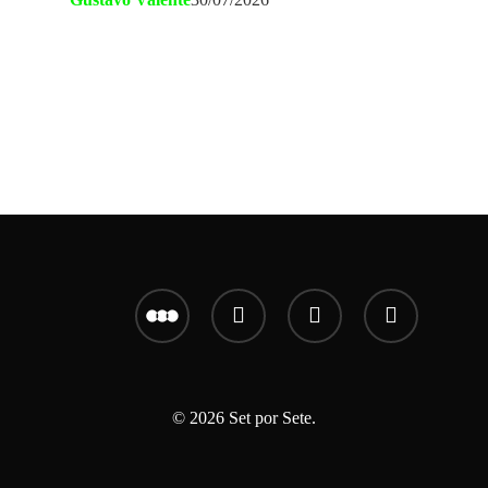
letterboxd
youtube
instagram
email
© 2026 Set por Sete.