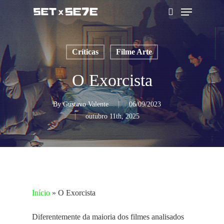
Skip
Menu
to
pesquisar
main
content
Críticas
Filme Arte
O Exorcista
By
Gustavo Valente
06/09/2023
outubro 11th, 2025
Início
»
O Exorcista
Diferentemente da maioria dos filmes analisados