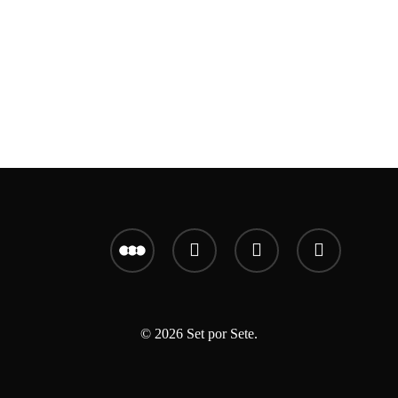
letterboxd
youtube
instagram
email
© 2026 Set por Sete.