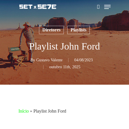
Skip
Menu
to
pesquisar
main
content
Diretores
Playlists
Playlist John Ford
By
Gustavo Valente
04/08/2023
outubro 11th, 2025
Início
»
Playlist John Ford