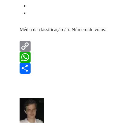
Média da classificação
/ 5. Número de votos:
Copy
Link
WhatsApp
Share