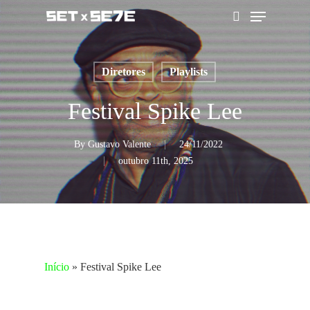
Skip
Menu
to
pesquisar
main
content
Diretores
Playlists
Festival Spike Lee
By
Gustavo Valente
24/11/2022
outubro 11th, 2025
Início
»
Festival Spike Lee