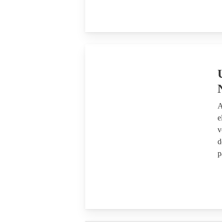
A
e
v
d
p