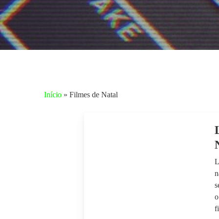
Início
»
Filmes de Natal
L
n
s
Aperte enter para pesquisar ou ESC para fechar
o
f