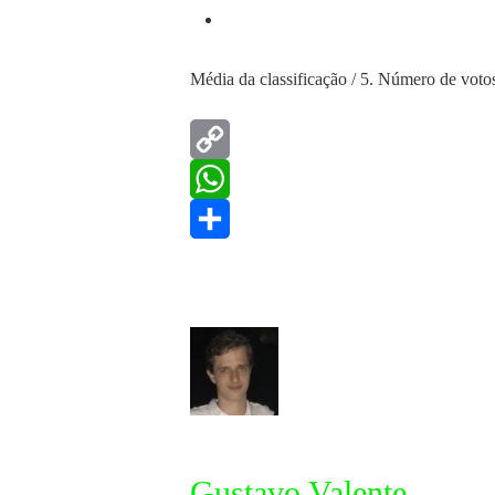
Média da classificação
/ 5. Número de voto
Copy
Link
WhatsApp
Share
Gustavo Valente