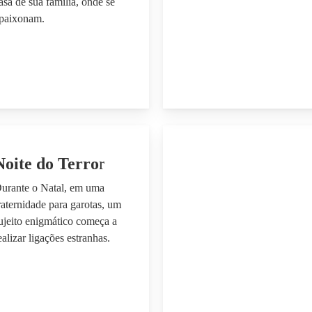
asa de sua família, onde se
paixonam.
Noite do Terro
r
urante o Natal, em uma
raternidade para garotas, um
ujeito enigmático começa a
ealizar ligações estranhas.