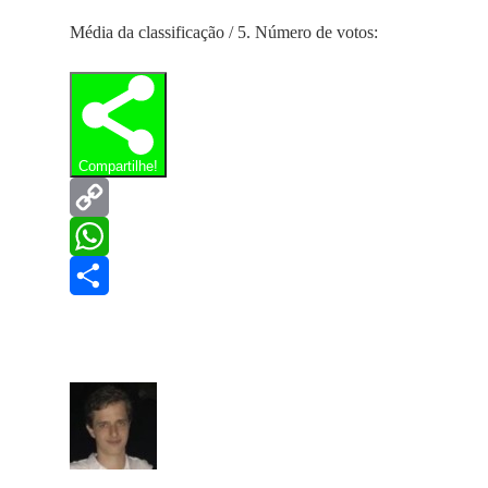
Média da classificação
/ 5. Número de votos:
Compartilhe!
Copy
Link
WhatsApp
Share