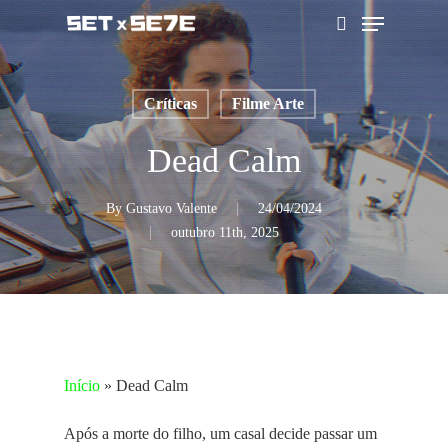
Skip
Menu
to
pesquisar
main
content
Críticas
Filme Arte
Dead Calm
By
Gustavo Valente
24/04/2024
outubro 11th, 2025
Início
»
Dead Calm
Após a morte do filho, um casal decide passar um