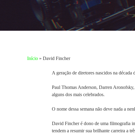
Início
»
David Fincher
A geração de diretores nascidos na década d
Paul Thomas Anderson, Darren Aronofsky,
alguns dos mais celebrados.
O nome dessa semana não deve nada a nenhum 
Aperte enter para pesquisar ou ESC para fechar
David Fincher é dono de uma filmografia in
tendem a resumir sua brilhante carreira a t