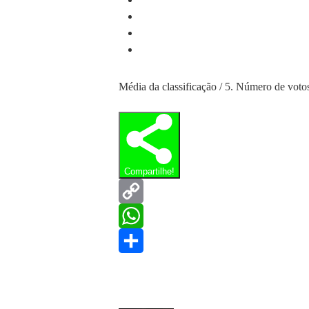
Média da classificação
/ 5. Número de voto
Compartilhe!
Copy
Link
WhatsApp
Share