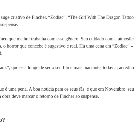
o auge criativo de Fincher. “Zodiac”, “The Girl With The Dragon Tatt
 suspense.
âneo que melhor trabalha com esse gênero. Seu cuidado com a atmosfera
 o horror que concebe é sugestivo e real. Há uma cena em “Zodiac” – 
i.
k”, que está longe de ser o seu filme mais marcante, todavia, acredito
ue é uma pena. A boa notícia para os seus fãs, é que em Novembro, seu 
a obra deve marcar o retorno de Fincher ao suspense.
o?