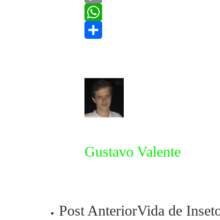
Copy
Link
WhatsApp
Share
Gustavo Valente
Post Anterior
Vida de Inset