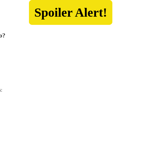
Spoiler Alert!
o?
s: