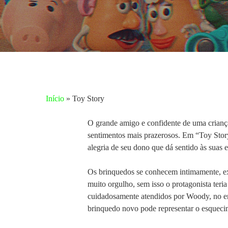
Início
»
Toy Story
O grande amigo e confidente de uma criança 
sentimentos mais prazerosos. Em “Toy Story
alegria de seu dono que dá sentido às suas e
Os brinquedos se conhecem intimamente, exi
muito orgulho, sem isso o protagonista teri
cuidadosamente atendidos por Woody, no en
Aperte enter para pesquisar ou ESC para fechar
brinquedo novo pode representar o esqueci