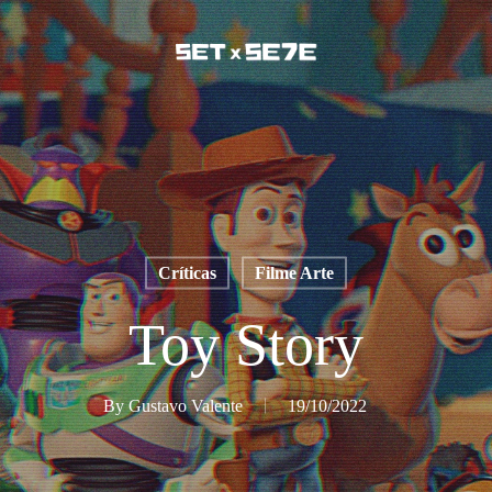
Críticas
Filme Arte
Toy Story
By
Gustavo Valente
19/10/2022