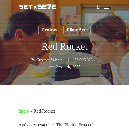
Skip
Menu
to
pesquisar
main
content
Críticas
Filme Arte
Red Rocket
By
Gustavo Valente
22/09/2023
outubro 11th, 2025
Início
»
Red Rocket
Após o espetacular “The Florida Project”,