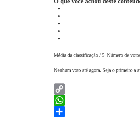
O que você achou deste conteúd
Média da classificação
/ 5. Número de voto
Nenhum voto até agora. Seja o primeiro a av
Copy
Link
WhatsApp
Share