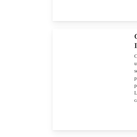
C
u
s
p
p
L
c