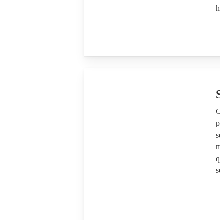
h
C
p
s
m
q
s