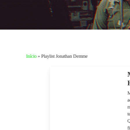
Início
»
Playlist Jonathan Demme
M
a
m
t
Aperte enter para pesquisar ou ESC para fechar
Q
f