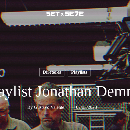
Diretores
Playlists
aylist Jonathan De
By
Gustavo Valente
02/03/2023