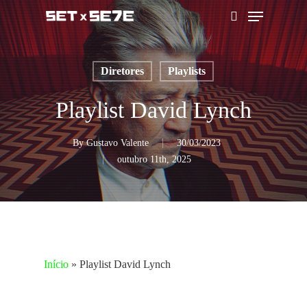
Skip
Menu
to
pesquisar
main
content
Diretores
Playlists
Playlist David Lynch
By
Gustavo Valente
30/03/2023
outubro 11th, 2025
Início
»
Playlist David Lynch