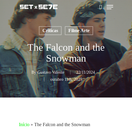
Skip
Menu
to
pesquisar
main
content
Críticas
Filme Arte
The Falcon and the
Snowman
By
Gustavo Valente
22/11/2024
outubro 11th, 2025
Início
»
The Falcon and the Snowman