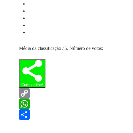
Média da classificação
/ 5. Número de votos:
Compartilhe!
Copy
Link
WhatsApp
Share