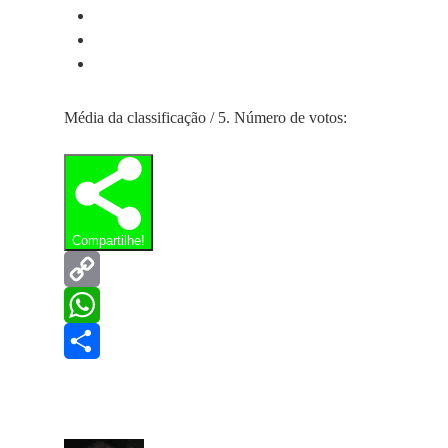
Média da classificação
/ 5. Número de votos:
Compartilhe!
Copy
Link
WhatsApp
Share