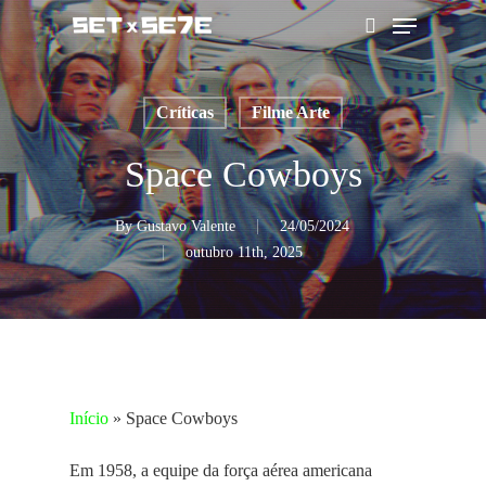
Skip
Menu
to
pesquisar
main
content
Críticas
Filme Arte
Space Cowboys
By
Gustavo Valente
24/05/2024
outubro 11th, 2025
Início
»
Space Cowboys
Em 1958, a equipe da força aérea americana