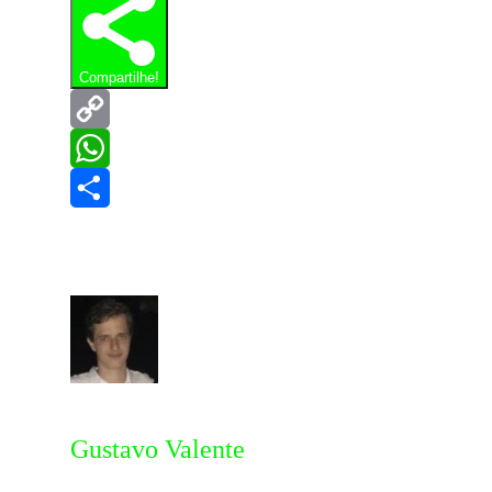
Compartilhe!
Copy
Link
WhatsApp
Share
Gustavo Valente