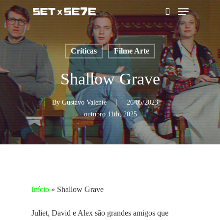
Skip
Menu
to
pesquisar
main
content
Críticas
Filme Arte
Shallow Grave
By
Gustavo Valente
26/05/2023
outubro 11th, 2025
Início
»
Shallow Grave
Juliet, David e Alex são grandes amigos que