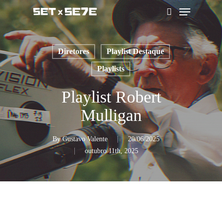
Skip
Menu
to
pesquisar
main
content
Diretores
Playlist Destaque
Playlists
Playlist Robert
Mulligan
By
Gustavo Valente
20/06/2025
outubro 11th, 2025