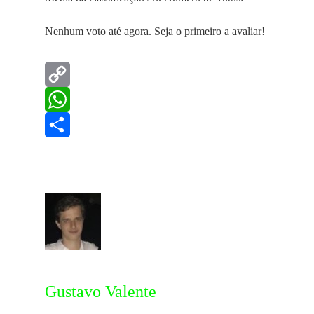
Nenhum voto até agora. Seja o primeiro a avaliar!
Copy
Link
WhatsApp
Share
Gustavo Valente