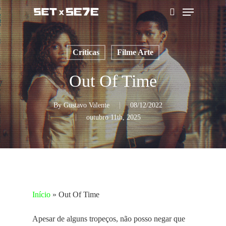
Skip
Menu
to
pesquisar
main
content
Críticas
Filme Arte
Out Of Time
By
Gustavo Valente
08/12/2022
outubro 11th, 2025
Início
»
Out Of Time
Apesar de alguns tropeços, não posso negar que