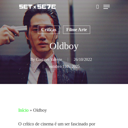
Skip
Menu
to
pesquisar
main
content
Críticas
Filme Arte
Oldboy
By
Gustavo Valente
26/10/2022
outubro 11th, 2025
Início
»
Oldboy
O crítico de cinema é um ser fascinado por