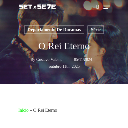
Skip
Menu
to
pesquisar
main
content
Departamento De Doramas
Série
O Rei Eterno
By
Gustavo Valente
05/11/2024
outubro 11th, 2025
Início
»
O Rei Eterno