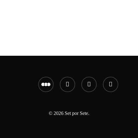
letterboxd
youtube
instagram
email
© 2026 Set por Sete.