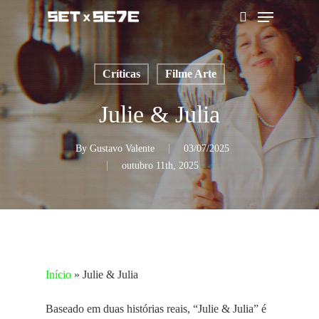
Skip
Menu
to
pesquisar
main
content
Críticas
Filme Arte
Julie & Julia
By
Gustavo Valente
03/07/2025
outubro 11th, 2025
Início
»
Julie & Julia
Baseado em duas histórias reais, “Julie & Julia” é