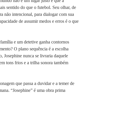
 mundo não é um lugar justo e que a
is sentido do que o futebol. Seu olhar, de
ra não intencional, para dialogar com sua
capacidade de assumir medos e erros é o que
 família e um detetive ganha contornos
amento? O plano sequência é a escolha
, Josephine nunca se livraria daquele
em tons frios e a trilha sonora também
onagem que passa a duvidar e a temer de
mana. “Josephine” é uma obra prima