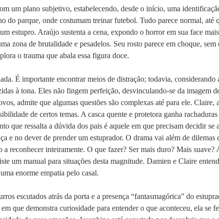
com um plano subjetivo, estabelecendo, desde o início, uma identificaçã
o do parque, onde costumam treinar futebol. Tudo parece normal, até qu
 um estupro. Araújo sustenta a cena, expondo o horror em sua face mais
uma zona de brutalidade e pesadelos. Seu rosto parece em choque, sem e
xplora o trauma que abala essa figura doce.
da. É importante encontrar meios de distração; todavia, considerando 
zidas à tona. Eles não fingem perfeição, desvinculando-se da imagem de
ovos, admite que algumas questões são complexas até para ele. Claire, a
ibilidade de certos temas. A casca quente e protetora ganha rachaduras
 que ressalta a dúvida dos pais é aquele em que precisam decidir se a 
tiça e no dever de prender um estuprador. O drama vai além de dilemas
 não a reconhecer inteiramente. O que fazer? Ser mais duro? Mais suave?
iste um manual para situações desta magnitude. Damien e Claire enten
 uma enorme empatia pelo casal.
surros escutados atrás da porta e a presença “fantasmagórica” do estupr
m que demonstra curiosidade para entender o que aconteceu, ela se fe