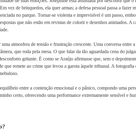
ensidade de suas emoções. Josephine está assustada por descobrir que o
 Em vez de brinquedos, ela quer armas; a defesa pessoal passa a fazer ma
esenciada no parque. Tornar-se violenta e imprevisível é um passo, embo
 respostas que não estão em revistas de colorir e desenhos animados. A 
dade.
r uma atmosfera de tensão e frustração crescente. Uma conversa entre a
âmera, que roda pela mesa. O que falar da tão aguardada cena do julg
desconforto gritante. É como se Araújo afirmasse que, sem o depoimento
 que remete ao crime que levou a garota àquele tribunal. A fotografia 
 nebuloso.
equilíbrio entre a contenção emocional e o pânico, compondo uma pers
aminho certo, oferecendo uma performance extremamente sensível e hu
o?