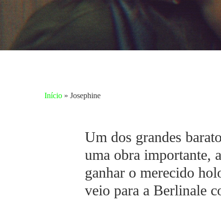
Início
»
Josephine
Um dos grandes baratos
uma obra importante, 
ganhar o merecido holo
veio para a Berlinale
Aperte enter para pesquisar ou ESC para fechar