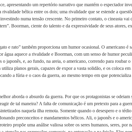
ice, apresentando um repertório narrativo que mantém o espectador inves
ivalidade bélica entre os dois; uma rivalidade que se estende a questõe
investindo numa tensão crescente. No primeiro contato, o cineasta vai 
ern”. Boorman, ciente do talento e da expressividade de seus atores, ex
“gato e rato” também proporciona um humor ocasional. O americano é sa
por água aquece a rivalidade e Boorman, com um senso de humor peculi
 o japonês, e, ao fundo, na areia, o americano, correndo para roubar o m
utiliza planos gerais, capazes de expor a vasta solidão, e os coloca e
vocando a fúria e o caos da guerra, ao mesmo tempo em que potencializa
melhor aborda o absurdo da guerra. Por que os protagonistas se odeiam
agir de tal maneira? A falta de comunicação é um pretexto para a guerra
intetizados naquela ilha remota. Somente quando o desespero e o tédio 
nando preconceitos e mandamentos bélicos. Ali, o japonês e o americ
o roteiro propõe uma análise valiosa sobre os seres humanos, seres, por 
a atenção nas expressões corporais, na entonação e na feição. Eles per