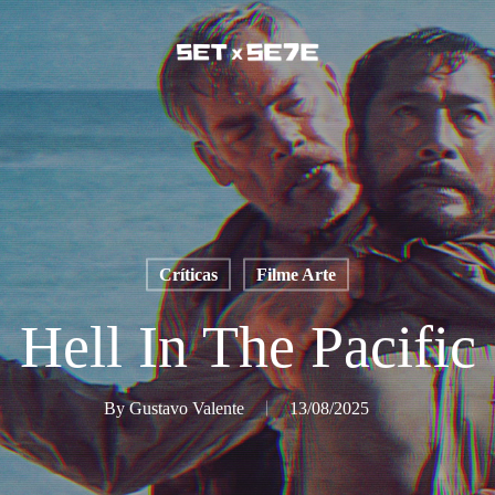
Críticas
Filme Arte
Hell In The Pacific
By
Gustavo Valente
13/08/2025