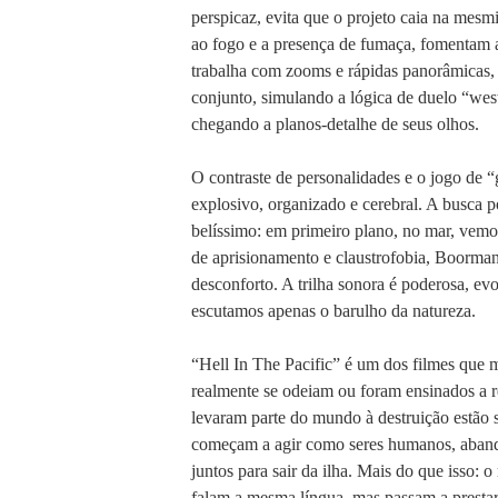
perspicaz, evita que o projeto caia na mesm
ao fogo e a presença de fumaça, fomentam a r
trabalha com zooms e rápidas panorâmicas, 
conjunto, simulando a lógica de duelo “west
chegando a planos-detalhe de seus olhos.
O contraste de personalidades e o jogo de 
explosivo, organizado e cerebral. A busca 
belíssimo: em primeiro plano, no mar, vemos
de aprisionamento e claustrofobia, Boorman 
desconforto. A trilha sonora é poderosa, e
escutamos apenas o barulho da natureza.
“Hell In The Pacific” é um dos filmes que 
realmente se odeiam ou foram ensinados a re
levaram parte do mundo à destruição estão s
começam a agir como seres humanos, abando
juntos para sair da ilha. Mais do que isso: 
falam a mesma língua, mas passam a prestar 