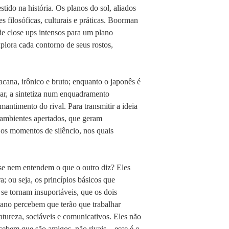
tido na história. Os planos do sol, aliados
s filosóficas, culturais e práticas. Boorman
de close ups intensos para um plano
plora cada contorno de seus rostos,
cana, irônico e bruto; enquanto o japonês é
ar, a sintetiza num enquadramento
antimento do rival. Para transmitir a ideia
m ambientes apertados, que geram
 os momentos de silêncio, nos quais
 se nem entendem o que o outro diz? Eles
; ou seja, os princípios básicos que
se tornam insuportáveis, que os dois
ano percebem que terão que trabalhar
natureza, sociáveis e comunicativos. Eles não
cebem que são amigos, não rivais – esse é o