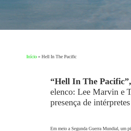
Início
»
Hell In The Pacific
“Hell In The Pacific”
elenco: Lee Marvin e 
presença de intérprete
Aperte enter para pesquisar ou ESC para fechar
Em meio a Segunda Guerra Mundial, um pil