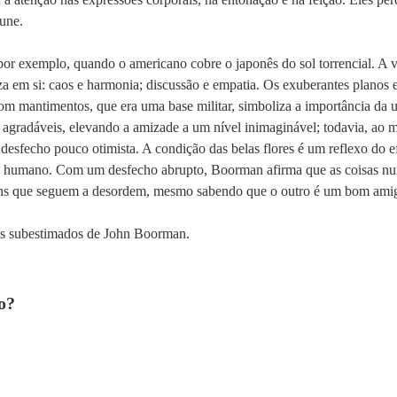
fune.
por exemplo, quando o americano cobre o japonês do sol torrencial. A v
za em si: caos e harmonia; discussão e empatia. Os exuberantes planos 
com mantimentos, que era uma base militar, simboliza a importância d
agradáveis, elevando a amizade a um nível inimaginável; todavia, ao m
desfecho pouco otimista. A condição das belas flores é um reflexo do e
ato humano. Com um desfecho abrupto, Boorman afirma que as coisas nu
ens que seguem a desordem, mesmo sabendo que o outro é um bom ami
ais subestimados de John Boorman.
o?