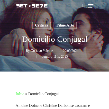
Skip
Menu
to
pesquisar
main
content
Críticas
Filme Arte
Domicílio Conjugal
By
Gustavo Valente
20/09/2024
outubro 11th, 2025
Início
»
Domicílio Conjugal
Antoine Doinel e Christine Darbon se casaram e