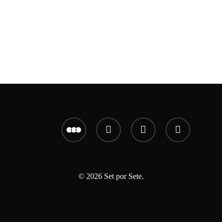
letterboxd
youtube
instagram
email
© 2026 Set por Sete.