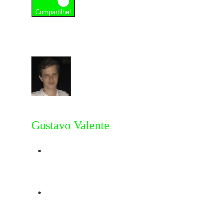
Compartilhe!
Gustavo Valente
Post Anterior
Girlfriends
Próximo Post
Playlist Bruce Willis