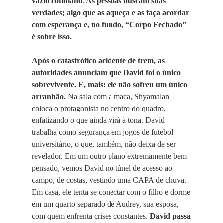
vazio cotidiano
.
As pessoas buscam suas
verdades; algo que as aqueça e as faça acordar
com esperança e, no fundo, “Corpo Fechado”
é sobre isso.
Após o catastrófico acidente de trem, as
autoridades anunciam que David foi o único
sobrevivente. E, mais: ele não sofreu um único
arranhão.
Na sala com a maca, Shyamalan
coloca o protagonista no centro do quadro,
enfatizando o que ainda virá à tona. David
trabalha como segurança em jogos de futebol
universitário, o que, também, não deixa de ser
revelador. Em um outro plano extremamente bem
pensado, vemos David no túnel de acesso ao
campo, de costas, vestindo uma CAPA de chuva.
Em casa, ele tenta se conectar com o filho e dorme
em um quarto separado de Audrey, sua esposa,
com quem enfrenta crises constantes.
David passa