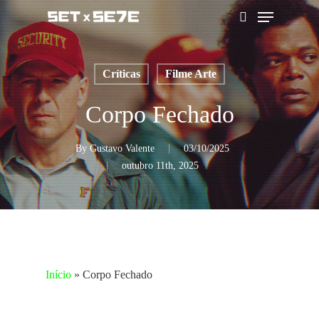
Skip
Menu
to
pesquisar
main
content
Críticas
Filme Arte
Corpo Fechado
By
Gustavo Valente
03/10/2025
outubro 11th, 2025
Início
»
Corpo Fechado