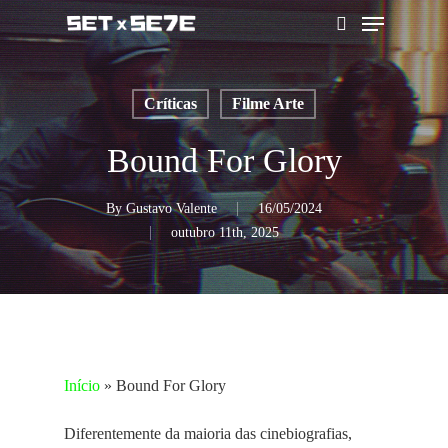
Skip
Menu
to
pesquisar
main
content
Críticas
Filme Arte
Bound For Glory
By
Gustavo Valente
16/05/2024
outubro 11th, 2025
Início
»
Bound For Glory
Diferentemente da maioria das cinebiografias,