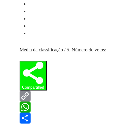
Média da classificação
/ 5. Número de votos:
Compartilhe!
Copy
Link
WhatsApp
Share