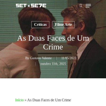
Skip
Menu
to
pesquisar
main
content
Críticas
Filme Arte
As Duas Faces de Um
Crime
By
Gustavo Valente
11/05/2022
outubro 11th, 2025
Início
»
As Duas Faces de Um Crime